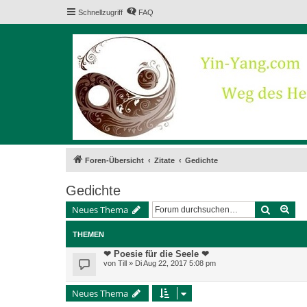
Schnellzugriff
FAQ
Foren-Übersicht
Zitate
Gedichte
Gedichte
Suche
Erw
Neues Thema
THEMEN
❤ Poesie für die Seele ❤
von
Till
» Di Aug 22, 2017 5:08 pm
Neues Thema