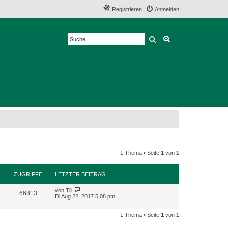
Registrieren
Anmelden
Suche
Erweiterte Suche
1 Thema • Seite
1
von
1
ZUGRIFFE
LETZTER BEITRAG
von
Till
66813
Di Aug 22, 2017 5:08 pm
1 Thema • Seite
1
von
1