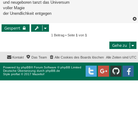
und neugeboren tanzt das Universum
voller Magie
der Unendlichkeit entgegen
Gesperrt
1 Beitrag • Seite
1
von
1
Gehe zu
Kontakt
Das Team
Alle Cookies des Boards löschen
Alle Zeiten sind
UTC
Powered by
phpBB
® Forum Software © phpBB Limited
Deutsche Übersetzung durch
phpBB.de
Style proflat © 2017
Mazeltof