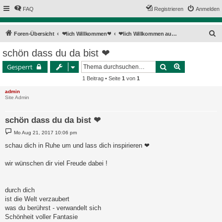
FAQ
Registrieren
Anmelden
S
Foren-Übersicht
❤lich Willkommen❤
❤lich Willkommen auf Yin-Yang.com, deinem Forum für Spiritualität und Liebe ❤
u
schön dass du da bist ❤
c
Suche
Erweiterte Su
Gesperrt
h
1 Beitrag • Seite
1
von
1
e
admin
Site Admin
schön dass du da bist ❤
B
Mo Aug 21, 2017 10:06 pm
e
i
schau dich in Ruhe um und lass dich inspirieren ❤
t
r
a
wir wünschen dir viel Freude dabei !
g
durch dich
ist die Welt verzaubert
was du berührst - verwandelt sich
Schönheit voller Fantasie